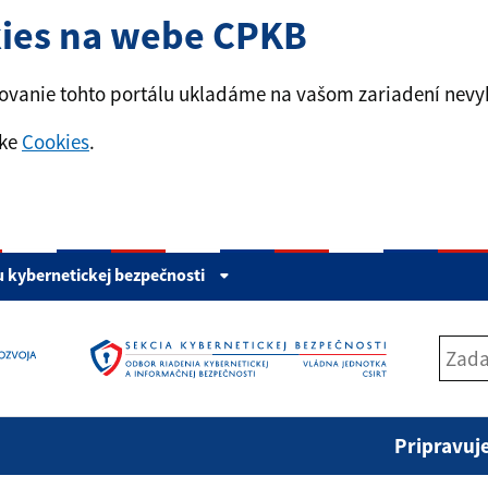
kies na webe CPKB
govanie tohto portálu ukladáme na vašom zariadení nevy
nke
Cookies
.
u kybernetickej bezpečnosti
Pripravujeme w