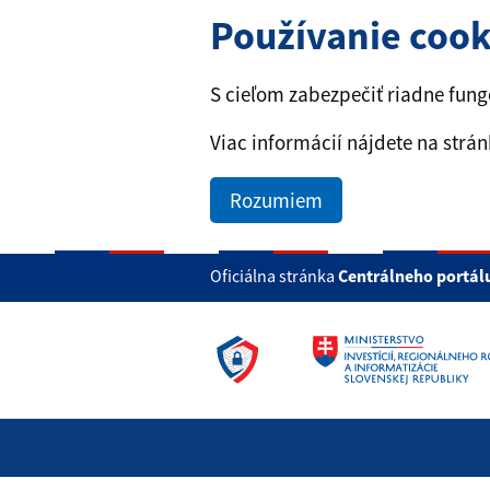
Používanie coo
S cieľom zabezpečiť riadne fun
Viac informácií nájdete na strá
Rozumiem
Oficiálna stránka
Centrálneho portál