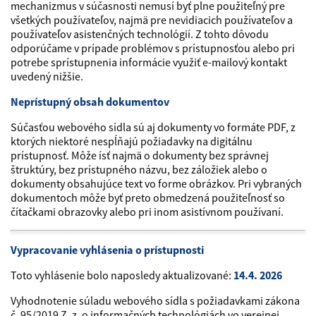
mechanizmus v súčasnosti nemusí byť plne použiteľný pre
všetkých používateľov, najmä pre nevidiacich používateľov a
používateľov asistenčných technológií. Z tohto dôvodu
odporúčame v prípade problémov s prístupnosťou alebo pri
potrebe sprístupnenia informácie využiť e-mailový kontakt
uvedený nižšie.
Neprístupný obsah dokumentov
Súčasťou webového sídla sú aj dokumenty vo formáte PDF, z
ktorých niektoré nespĺňajú požiadavky na digitálnu
prístupnosť. Môže ísť najmä o dokumenty bez správnej
štruktúry, bez prístupného názvu, bez záložiek alebo o
dokumenty obsahujúce text vo forme obrázkov. Pri vybraných
dokumentoch môže byť preto obmedzená použiteľnosť so
čítačkami obrazovky alebo pri inom asistívnom používaní.
Vypracovanie vyhlásenia o prístupnosti
Toto vyhlásenie bolo naposledy aktualizované:
14.4. 2026
Vyhodnotenie súladu webového sídla s požiadavkami zákona
č. 95/2019 Z. z. o informačných technológiách vo verejnej