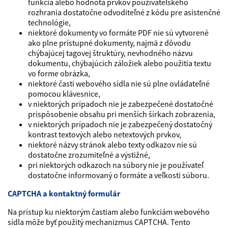
funkcia alebo hodnota prvkov používateľského
rozhrania dostatočne odvoditeľné z kódu pre asistenčné
technológie,
niektoré dokumenty vo formáte PDF nie sú vytvorené
ako plne prístupné dokumenty, najmä z dôvodu
chýbajúcej tagovej štruktúry, nevhodného názvu
dokumentu, chýbajúcich záložiek alebo použitia textu
vo forme obrázka,
niektoré časti webového sídla nie sú plne ovládateľné
pomocou klávesnice,
v niektorých prípadoch nie je zabezpečené dostatočné
prispôsobenie obsahu pri menších šírkach zobrazenia,
v niektorých prípadoch nie je zabezpečený dostatočný
kontrast textových alebo netextových prvkov,
niektoré názvy stránok alebo texty odkazov nie sú
dostatočne zrozumiteľné a výstižné,
pri niektorých odkazoch na súbory nie je používateľ
dostatočne informovaný o formáte a veľkosti súboru.
CAPTCHA a kontaktný formulár
Na prístup ku niektorým častiam alebo funkciám webového
sídla môže byť použitý mechanizmus CAPTCHA. Tento