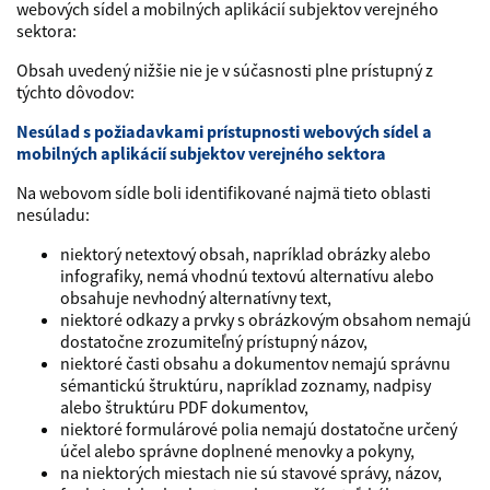
webových sídel a mobilných aplikácií subjektov verejného
sektora:
Obsah uvedený nižšie nie je v súčasnosti plne prístupný z
týchto dôvodov:
Nesúlad s požiadavkami prístupnosti webových sídel a
mobilných aplikácií subjektov verejného sektora
Na webovom sídle boli identifikované najmä tieto oblasti
nesúladu:
niektorý netextový obsah, napríklad obrázky alebo
infografiky, nemá vhodnú textovú alternatívu alebo
obsahuje nevhodný alternatívny text,
niektoré odkazy a prvky s obrázkovým obsahom nemajú
dostatočne zrozumiteľný prístupný názov,
niektoré časti obsahu a dokumentov nemajú správnu
sémantickú štruktúru, napríklad zoznamy, nadpisy
alebo štruktúru PDF dokumentov,
niektoré formulárové polia nemajú dostatočne určený
účel alebo správne doplnené menovky a pokyny,
na niektorých miestach nie sú stavové správy, názov,