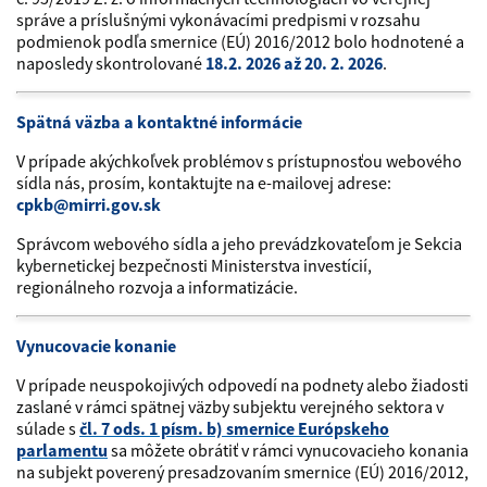
správe a príslušnými vykonávacími predpismi v rozsahu
podmienok podľa smernice (EÚ) 2016/2012 bolo hodnotené a
naposledy skontrolované
18.2. 2026 až 20. 2. 2026
.
Spätná väzba a kontaktné informácie
V prípade akýchkoľvek problémov s prístupnosťou webového
sídla nás, prosím, kontaktujte na e-mailovej adrese:
cpkb@mirri.gov.sk
Správcom webového sídla a jeho prevádzkovateľom je Sekcia
kybernetickej bezpečnosti Ministerstva investícií,
regionálneho rozvoja a informatizácie.
Vynucovacie konanie
V prípade neuspokojivých odpovedí na podnety alebo žiadosti
zaslané v rámci spätnej väzby subjektu verejného sektora v
súlade s
čl. 7 ods. 1 písm. b) smernice Európskeho
parlamentu
sa môžete obrátiť v rámci vynucovacieho konania
na subjekt poverený presadzovaním smernice (EÚ) 2016/2012,