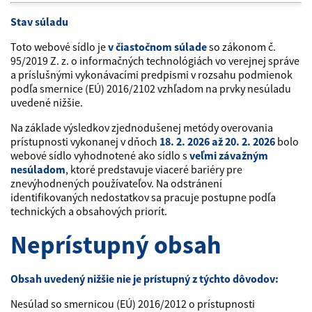
Stav súladu
Toto webové sídlo je
v čiastočnom súlade
so zákonom č.
95/2019 Z. z. o informačných technológiách vo verejnej správe
a príslušnými vykonávacími predpismi v rozsahu podmienok
podľa smernice (EÚ) 2016/2102 vzhľadom na prvky nesúladu
uvedené nižšie.
Na základe výsledkov zjednodušenej metódy overovania
prístupnosti vykonanej v dňoch
18. 2. 2026 až 20. 2. 2026
bolo
webové sídlo vyhodnotené ako sídlo s
veľmi závažným
nesúladom
, ktoré predstavuje viaceré bariéry pre
znevýhodnených používateľov. Na odstránení
identifikovaných nedostatkov sa pracuje postupne podľa
technických a obsahových priorít.
Neprístupný obsah
Obsah uvedený nižšie nie je prístupný z týchto dôvodov:
Nesúlad so smernicou (EÚ) 2016/2012 o prístupnosti