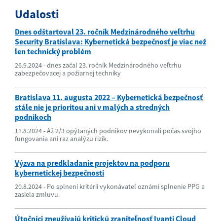
Udalosti
Dnes odštartoval 23. ročník Medzinárodného veľtrhu
Security Bratislava: Kybernetická bezpečnosť je viac než
len technický problém
26.9.2024 - dnes začal 23. ročník Medzinárodného veľtrhu
zabezpečovacej a požiarnej techniky
Bratislava 11. augusta 2022 – Kybernetická bezpečnosť
stále nie je prioritou ani v malých a stredných
podnikoch
11.8.2024 - Až 2/3 opýtaných podnikov nevykonali počas svojho
fungovania ani raz analýzu rizík.
Výzva na predkladanie projektov na podporu
kybernetickej bezpečnosti
20.8.2024 - Po splnení kritérií vykonávateľ oznámi splnenie PPG a
zasiela zmluvu.
Útočníci zneužívajú kritickú zraniteľnosť Ivanti Cloud